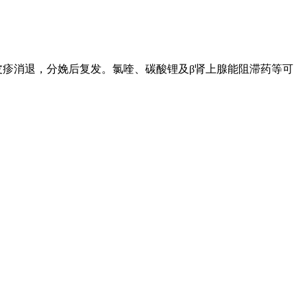
皮疹消退，分娩后复发。氯喹、碳酸锂及β肾上腺能阻滞药等可