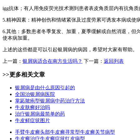
igg抗体；有人用免疫荧光技术测到患者表皮角质层内有抗角
5.精神因素：精神创伤和情绪紧张及过度劳累可诱发本病或使
6.其他：多数患者冬季复发、加重，夏季缓解或自然消退，但
使本病加重。
上述的这些都是可以引起银屑病的病因，希望对大家有帮助。
上一篇：
银屑病适合在南方生活吗？
下一篇：
返回列表
>>更多
相关文章
银屑病是由什么原因引起的
全国治银屑病医院
掌跖脓疱型银屑病中药治疗方法
牛皮肤癣好治吗
治疗银屑病最简单的药
牛皮鲜症状图片
手臂牛皮癣
头部牛皮癣
寻常型牛皮癣
关节病型
牛皮癣治疗
牛皮癣症状
红皮病型